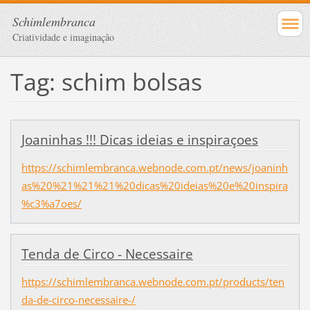
Schimlembranca
Criatividade e imaginação
Tag: schim bolsas
Joaninhas !!! Dicas ideias e inspiraçoes
https://schimlembranca.webnode.com.pt/news/joaninh
as%20%21%21%21%20dicas%20ideias%20e%20inspira
%c3%a7oes/
Tenda de Circo - Necessaire
https://schimlembranca.webnode.com.pt/products/ten
da-de-circo-necessaire-/