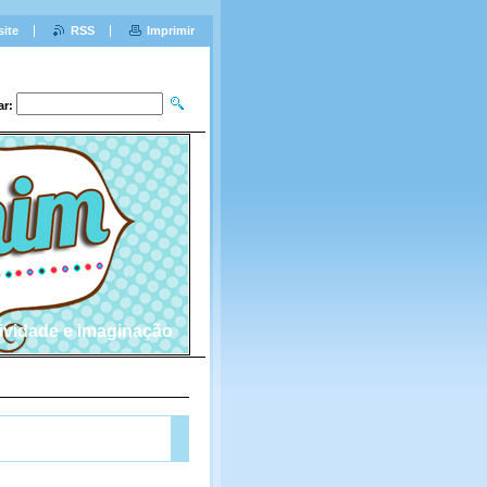
site
RSS
Imprimir
ar:
tividade e imaginação