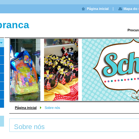
Página inicial
Mapa do 
branca
Procur
Cria
Página inicial
Sobre nós
Sobre nós