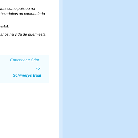
uras como pais ou na
nós adultos ou contribuindo
ncial.
 anos na vida de quem está
Conceber e Criar
by.
Schimerys Baal