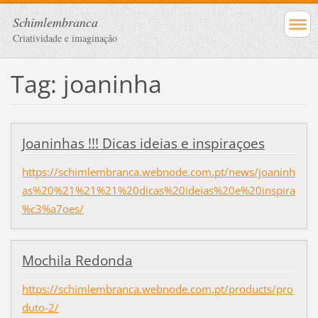
Schimlembranca
Criatividade e imaginação
Tag: joaninha
Joaninhas !!! Dicas ideias e inspiraçoes
https://schimlembranca.webnode.com.pt/news/joaninh
as%20%21%21%21%20dicas%20ideias%20e%20inspira
%c3%a7oes/
Mochila Redonda
https://schimlembranca.webnode.com.pt/products/pro
duto-2/