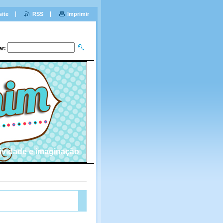
site
RSS
Imprimir
ar:
tividade e imaginação