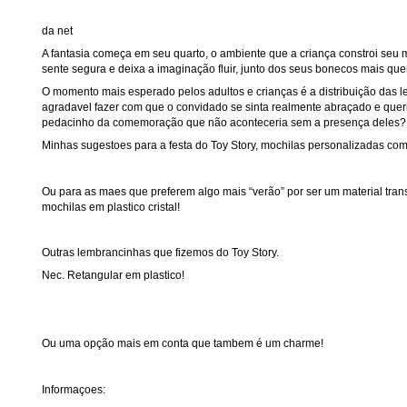
da net
A fantasia começa em seu quarto, o ambiente que a criança constroi seu
sente segura e deixa a imaginação fluir, junto dos seus bonecos mais que
O momento mais esperado pelos adultos e crianças é a distribuição das l
agradavel fazer com que o convidado se sinta realmente abraçado e que
pedacinho da comemoração que não aconteceria sem a presença deles?
Minhas sugestoes para a festa do Toy Story, mochilas personalizadas com
Ou para as maes que preferem algo mais “verão” por ser um material tra
mochilas em plastico cristal!
Outras lembrancinhas que fizemos do Toy Story.
Nec. Retangular em plastico!
Ou uma opção mais em conta que tambem é um charme!
Informaçoes: