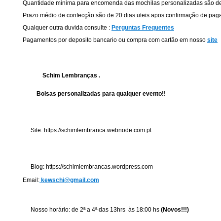
Quantidade minima para encomenda das mochilas personalizadas são de
Prazo médio de confecção são de 20 dias uteis apos confirmação de pag
Qualquer outra duvida consulte :
Perguntas Frequentes
Pagamentos por deposito bancario ou compra com cartão em nosso
site
Schim Lembranças .
Bolsas personalizadas para qualquer evento!!
Site: https://schimlembranca.webnode.com.pt
Blog: https://schimlembrancas.wordpress.com
Email:
kewschi@gmail.com
Nosso horário: de 2ª a 4ª das 13hrs às 18:00 hs
(Novos!!!)