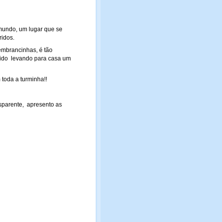
 mundo, um lugar que se
ridos.
embrancinhas, é tão
rido levando para casa um
 toda a turminha!!
nsparente, apresento as